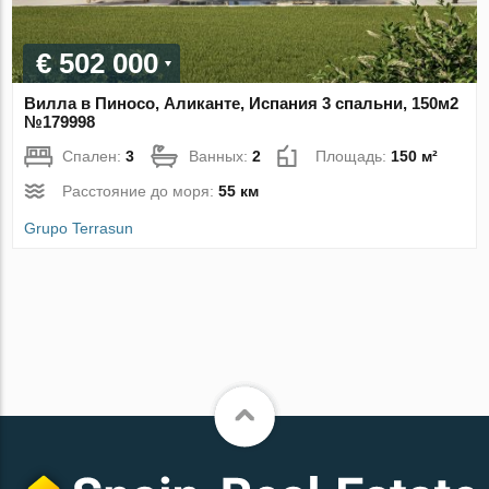
€ 502 000
Вилла в Пиносо, Аликанте, Испания 3 спальни, 150м2
№179998
Спален:
3
Ванных:
2
Площадь:
150 м²
Расстояние до моря:
55 км
Grupo Terrasun