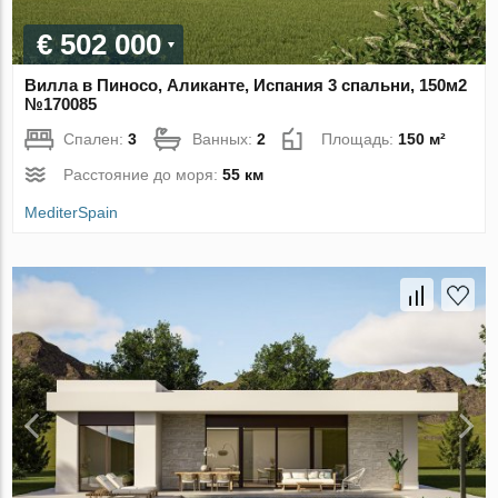
€ 502 000
Вилла в Пиносо, Аликанте, Испания 3 спальни, 150м2
№170085
Спален:
3
Ванных:
2
Площадь:
150 м²
Расстояние до моря:
55 км
MediterSpain