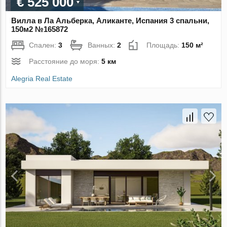
€ 525 000
Вилла в Ла Альберка, Аликанте, Испания 3 спальни,
150м2 №165872
Спален:
3
Ванных:
2
Площадь:
150 м²
Расстояние до моря:
5 км
Alegria Real Estate