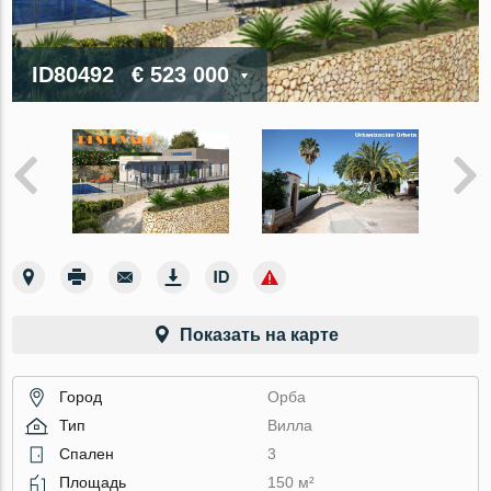
ID80492
€ 523 000
Показать на карте
Город
Орба
Тип
Вилла
Спален
3
Площадь
150 м²