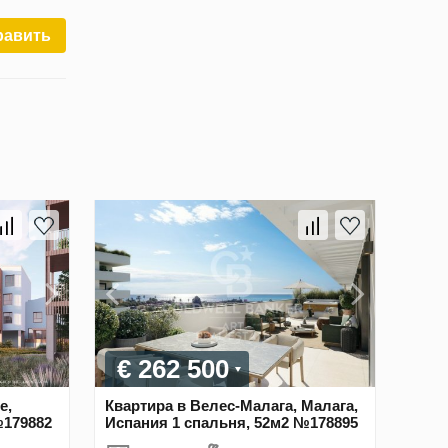
равить
€ 262 500
е,
Квартира в Велес-Малага, Малага,
№179882
Испания 1 спальня, 52м2 №178895