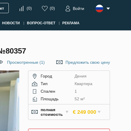
кт
(
0
)
(
0
)
Войти
НОВОСТИ
ВОПРОС-ОТВЕТ
РЕКЛАМА
№80357
Просмотренные (1)
Предложить свою цену
Город
Дения
Тип
Квартира
Спален
1
Площадь
52 м²
полная
€ 249 000
стоимость