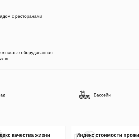
ядом с ресторанами
олностью оборудованная
ухня
ад
Бассейн
декс качества жизни
Индекс стоимости прож