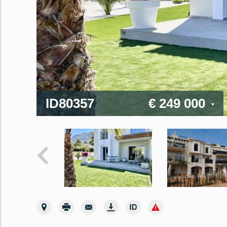
ID80357
€ 249 000