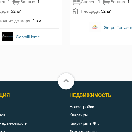
лен:
1
Ванных:
1
Спален:
1
Ванных:
1
щадь:
52 м²
Площадь:
52 м²
тояние до моря:
1 км
Grupo Terrasu
GestaliHome
ЦИЯ
НЕДВИЖИМОСТЬ
Новостройки
ики
Квартиры
 недвижимости
Квартиры в ЖК
вет
Дома и виллы