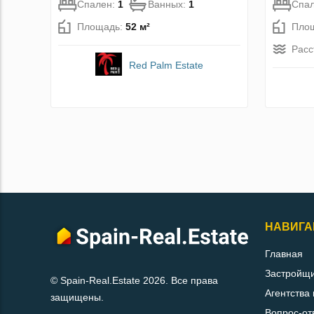
Спален:
1
Ванных:
1
Спа
Площадь:
52 м²
Пло
Расс
Red Palm Estate
НАВИГА
Главная
Застройщ
© Spain-Real.Estate 2026. Все права
Агентства
защищены.
Вопрос-от