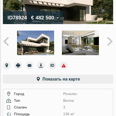
ID78924
€ 482 500
Показать на карте
Город
Рохалес
Тип
Вилла
Спален
3
Площадь
136 м²