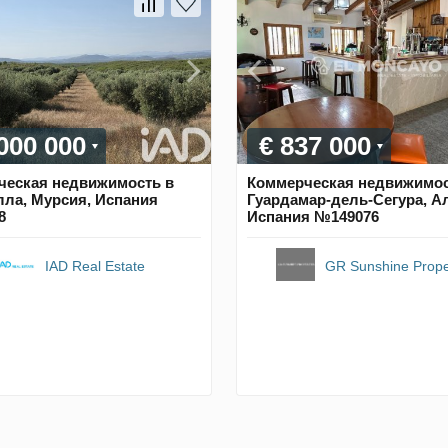
 000 000
€ 837 000
ческая недвижимость в
Коммерческая недвижимос
ла, Мурсия, Испания
Гуардамар-дель-Сегура, А
8
Испания №149076
IAD Real Estate
GR Sunshine Prope