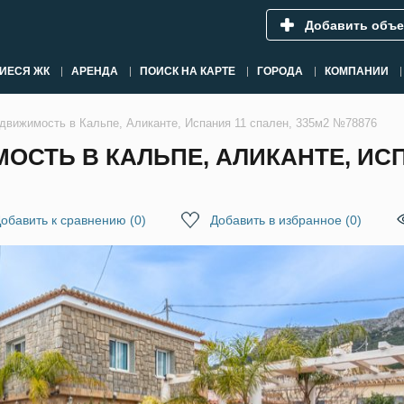
Добавить объе
ИЕСЯ ЖК
АРЕНДА
ПОИСК НА КАРТЕ
ГОРОДА
КОМПАНИИ
движимость в Кальпе, Аликанте, Испания 11 спален, 335м2 №78876
СТЬ В КАЛЬПЕ, АЛИКАНТЕ, ИСПА
обавить к сравнению
(
0
)
Добавить в избранное
(
0
)