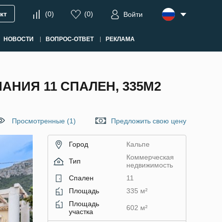
кт
(
0
)
(
0
)
Войти
НОВОСТИ
ВОПРОС-ОТВЕТ
РЕКЛАМА
НИЯ 11 СПАЛЕН, 335М2
Просмотренные (1)
Предложить свою цену
Город
Кальпе
Коммерческая
Тип
недвижимость
Спален
11
Площадь
335 м²
Площадь
602 м²
участка