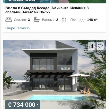
Вилла в Сьюдад Кесада, Аликанте, Испания 3
спальни, 148м2 №136755
Спален:
3
Ванных:
2
Площадь:
148 м²
Grupo Terrasun
€ 734 000