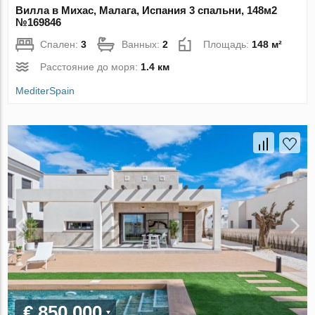
Вилла в Михас, Малага, Испания 3 спальни, 148м2
№169846
Спален:
3
Ванных:
2
Площадь:
148 м²
Расстояние до моря:
1.4 км
MediterSpain
€ 850 000