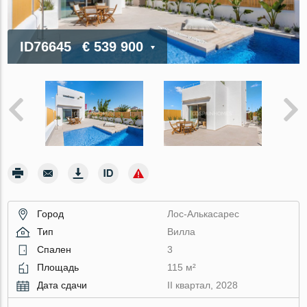
ID76645
€ 539 900
Город
Лос-Алькасарес
Тип
Вилла
Спален
3
Площадь
115 м²
Дата сдачи
II квартал, 2028