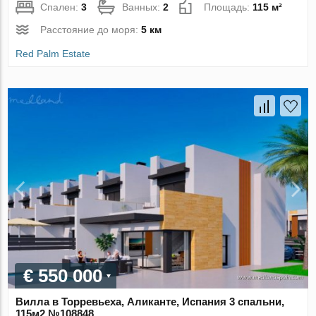
Спален:
3
Ванных:
2
Площадь:
115 м²
Расстояние до моря:
5 км
Red Palm Estate
€ 550 000
Вилла в Торревьеха, Аликанте, Испания 3 спальни,
115м2 №108848