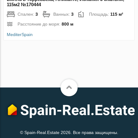
115м2 №170444
Спален:
3
Ванных:
3
Площадь:
115 м²
Расстояние до моря:
800 м
MediterSpain
© Spain-Real.Estate 2026. Все права защищены.