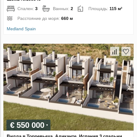
Спален:
3
Ванных:
2
Площадь:
115 м²
Расстояние до моря:
660 м
Medland Spain
€ 550 000
Вилла в Торревьеха, Аликанте, Испания 3 спальни,