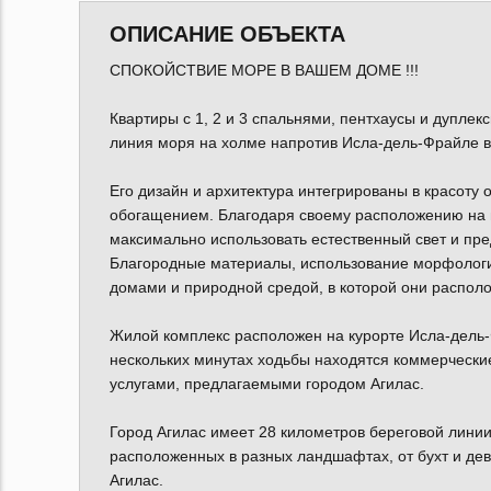
ОПИСАНИЕ ОБЪЕКТА
СПОКОЙСТВИЕ МОРЕ В ВАШЕМ ДОМЕ !!!
Квартиры с 1, 2 и 3 спальнями, пентхаусы и дупле
линия моря на холме напротив Исла-дель-Фрайле в
Его дизайн и архитектура интегрированы в красоту 
обогащением. Благодаря своему расположению на 
максимально использовать естественный свет и пр
Благородные материалы, использование морфологи
домами и природной средой, в которой они распол
Жилой комплекс расположен на курорте Исла-дель-Ф
нескольких минутах ходьбы находятся коммерчески
услугами, предлагаемыми городом Агилас.
Город Агилас имеет 28 километров береговой линии
расположенных в разных ландшафтах, от бухт и дев
Агилас.