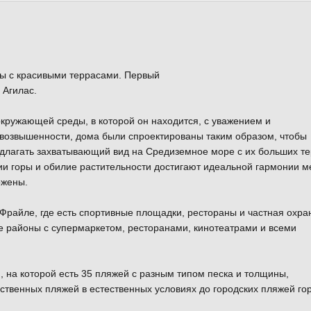
ксы с красивыми террасами. Первый
 Агилас.
окружающей среды, в которой он находится, с уважением и
возвышенности, дома были спроектированы таким образом, чтобы
едлагать захватывающий вид на Средиземное море с их больших те
и горы и обилие растительности достигают идеальной гармонии м
ожены.
райле, где есть спортивные площадки, рестораны и частная охран
е районы с супермаркетом, ресторанами, кинотеатрами и всеми
, на которой есть 35 пляжей с разным типом песка и толщины,
ственных пляжей в естественных условиях до городских пляжей го