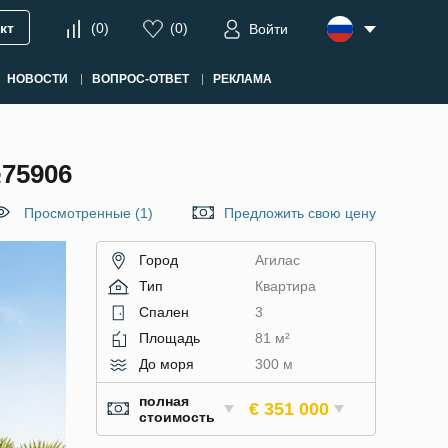
кт
(
0
)
(
0
)
Войти
НОВОСТИ
ВОПРОС-ОТВЕТ
РЕКЛАМА
75906
Просмотренные (1)
Предложить свою цену
Город
Агилас
Тип
Квартира
Спален
3
Площадь
81 м²
До моря
300 м
полная
€ 351 000
стоимость