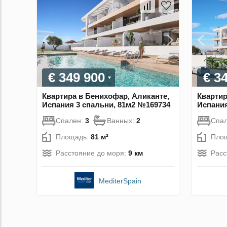
€ 349 900
€ 3
Квартира в Бенихофар, Аликанте,
Квартир
Испания 3 спальни, 81м2 №169734
Испания
Спален:
3
Ванных:
2
Спа
Площадь:
81 м²
Пло
Расстояние до моря:
9 км
Расс
MediterSpain