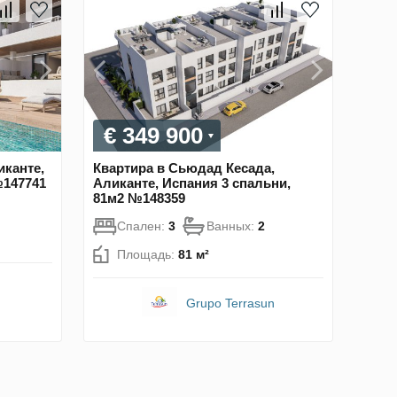
€ 349 900
иканте,
Квартира в Сьюдад Кесада,
№147741
Аликанте, Испания 3 спальни,
81м2 №148359
Спален:
3
Ванных:
2
Площадь:
81 м²
Grupo Terrasun