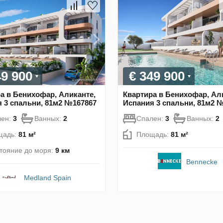
49 900
€ 349 900
а в Бенихофар, Аликанте,
Квартира в Бенихофар, Ал
 3 спальни, 81м2 №167867
Испания 3 спальни, 81м2 
лен:
3
Ванных:
2
Спален:
3
Ванных:
2
щадь:
81 м²
Площадь:
81 м²
тояние до моря:
9 км
Bennecke
Medland Spain