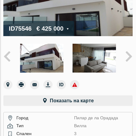
ID75546
€ 425 000
Показать на карте
Город
Пилар де ла Орадада
Тип
Вилла
Спален
3