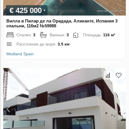
€ 425 000
Вилла в Пилар де ла Орадада, Аликанте, Испания 3
спальни, 116м2 №59988
Спален:
3
Ванных:
3
Площадь:
116 м²
Расстояние до моря:
3.5 км
Medland Spain