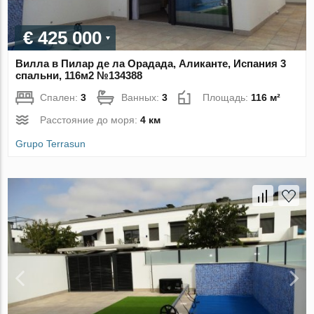
€ 425 000
Вилла в Пилар де ла Орадада, Аликанте, Испания 3
спальни, 116м2 №134388
Спален:
3
Ванных:
3
Площадь:
116 м²
Расстояние до моря:
4 км
Grupo Terrasun