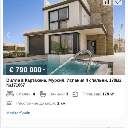
€ 790 000
Вилла в Картахена, Мурсия, Испания 4 спальни, 178м2
№171067
Спален:
4
Ванных:
3
Площадь:
178 м²
Расстояние до моря:
1 км
MediterSpain