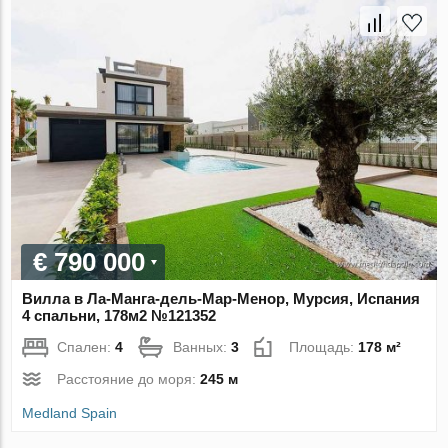
€ 790 000
Вилла в Ла-Манга-дель-Мар-Менор, Мурсия, Испания
4 спальни, 178м2 №121352
Спален:
4
Ванных:
3
Площадь:
178 м²
Расстояние до моря:
245 м
Medland Spain