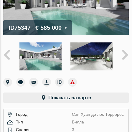
ID75347
€ 585 000
Показать на карте
Город
Сан Хуан де лос Террерос
Тип
Вилла
Спален
3