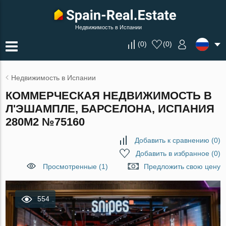
Недвижимость в Испании
(
0
)
(
0
)
Недвижимость в Испании
КОММЕРЧЕСКАЯ НЕДВИЖИМОСТЬ В
Л'ЭШАМПЛЕ, БАРСЕЛОНА, ИСПАНИЯ
280М2 №75160
Добавить к сравнению
(
0
)
Добавить в избранное
(
0
)
Просмотренные (1)
Предложить свою цену
554