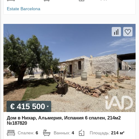
Estate Barcelona
€ 415 500
Дом в Нихар, Альмерия, Испания 6 спален, 214м2
№187820
Спален:
6
Ванных:
4
Площадь:
214 м²