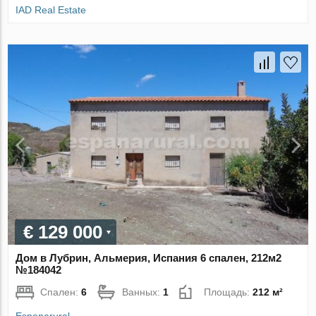
IAD Real Estate
€ 129 000
Дом в Лубрин, Альмерия, Испания 6 спален, 212м2
№184042
Спален:
6
Ванных:
1
Площадь:
212 м²
Espanarural