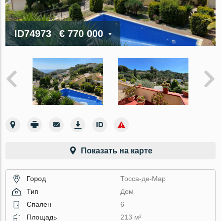
ID74973
€ 770 000
Показать на карте
Город
Тосса-де-Мар
Тип
Дом
Спален
6
Площадь
213 м²