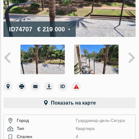
ID74707
€ 219 000
Показать на карте
Город
Гуардамар-дель-Сегура
Тип
Квартира
Спален
4