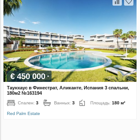
€ 450 000
Таунхаус в Финестрат, Аликанте, Испания 3 спальни,
180м2 №163194
Спален:
3
Ванных:
3
Площадь:
180 м²
Red Palm Estate