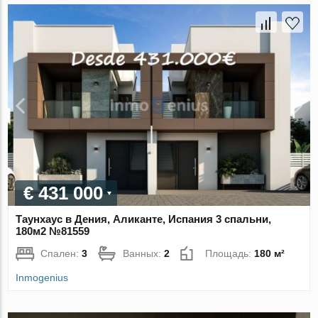
€ 431 000
Таунхаус в Дения, Аликанте, Испания 3 спальни,
180м2 №81559
Спален:
3
Ванных:
2
Площадь:
180 м²
Inmogenius