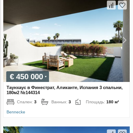
€ 450 000
Таунхаус в Финестрат, Аликанте, Испания 3 спальни,
180м2 №144314
Спален:
3
Ванных:
3
Площадь:
180 м²
Bennecke