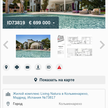
ID73819
€ 699 000
Показать на карте
Жилой комплекс Living Natura в Кольменарехо,
Мадрид, Испания №73817
Город
Кольменарехо