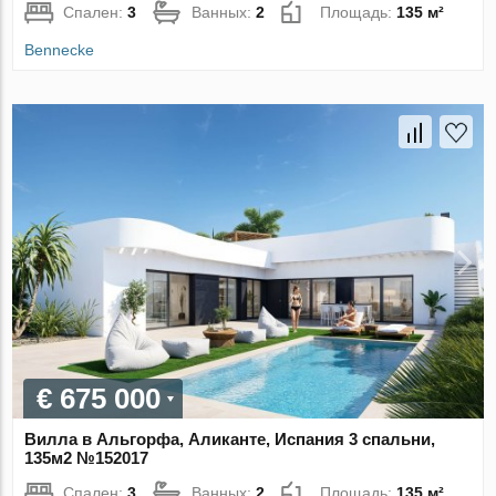
Спален:
3
Ванных:
2
Площадь:
135 м²
Bennecke
€ 675 000
Вилла в Альгорфа, Аликанте, Испания 3 спальни,
135м2 №152017
Спален:
3
Ванных:
2
Площадь:
135 м²