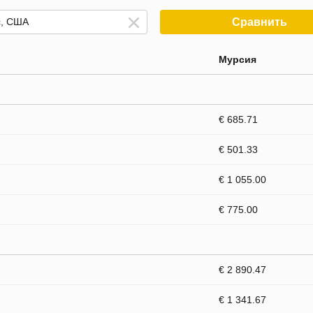
Сравнить
Мурсия
€ 685.71
€ 501.33
€ 1 055.00
€ 775.00
€ 2 890.47
€ 1 341.67