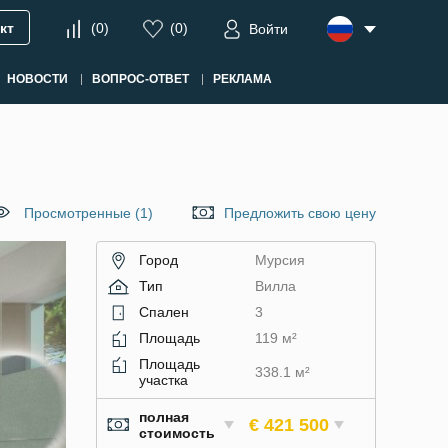
кт
(
0
)
(
0
)
Войти
НОВОСТИ
ВОПРОС-ОТВЕТ
РЕКЛАМА
Просмотренные (1)
Предложить свою цену
Город
Мурсия
Тип
Вилла
Спален
3
Площадь
119 м²
Площадь
338.1 м²
участка
полная
€ 421 500
стоимость