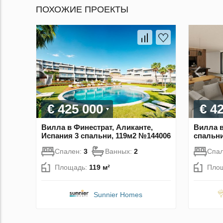
ПОХОЖИЕ ПРОЕКТЫ
€ 425 000
€ 4
Вилла в Финестрат, Аликанте,
Вилла в
Испания 3 спальни, 119м2 №144006
спальни
Спален:
3
Ванных:
2
Спа
Площадь:
119 м²
Пло
Sunnier Homes