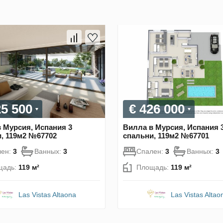
25 500
€ 426 000
 Мурсия, Испания 3
Вилла в Мурсия, Испания 
, 119м2 №67702
спальни, 119м2 №67701
лен:
3
Ванных:
3
Спален:
3
Ванных:
3
щадь:
119 м²
Площадь:
119 м²
Las Vistas Altaona
Las Vistas Altao