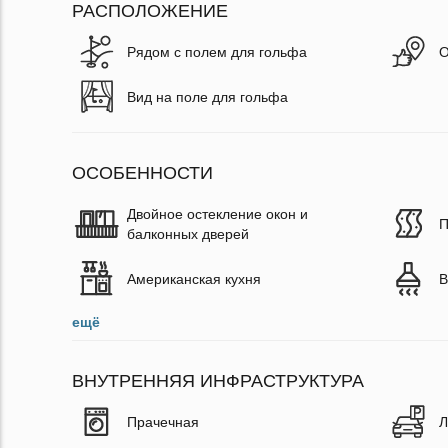
РАСПОЛОЖЕНИЕ
Рядом с полем для гольфа
О
Вид на поле для гольфа
ОСОБЕННОСТИ
Двойное остекление окон и
П
балконных дверей
Американская кухня
В
ещё
ВНУТРЕННЯЯ ИНФРАСТРУКТУРА
Прачечная
Л