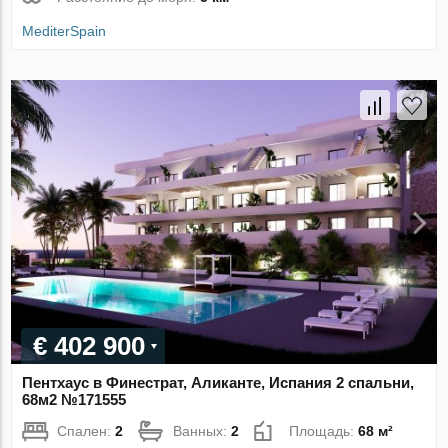
MediterSpain
€ 402 900
Пентхаус в Финестрат, Аликанте, Испания 2 спальни,
68м2 №171555
Спален:
2
Ванных:
2
Площадь:
68 м²