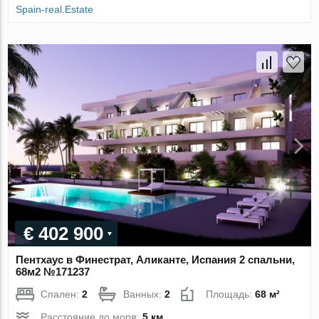
Spain-real.Estate
€ 402 900
Пентхаус в Финестрат, Аликанте, Испания 2 спальни,
68м2 №171237
Спален:
2
Ванных:
2
Площадь:
68 м²
Расстояние до моря:
5 км