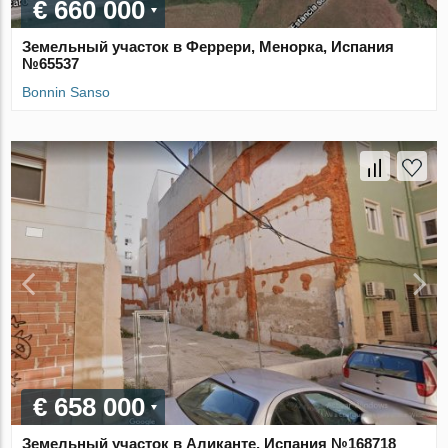
€ 660 000
Земельный участок в Феррери, Менорка, Испания
№65537
Bonnin Sanso
€ 658 000
Земельный участок в Аликанте, Испания №168718