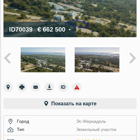
ID70039
€ 662 500
Показать на карте
Город
Эс-Меркадаль
Тип
Земельный участок