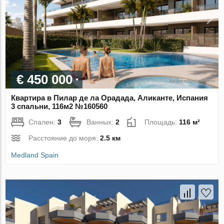
€ 450 000
Квартира в Пилар де ла Орадада, Аликанте, Испания
3 спальни, 116м2 №160560
Спален:
3
Ванных:
2
Площадь:
116 м²
Расстояние до моря:
2.5 км
Medland Spain