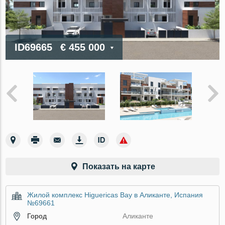
ID69665
€ 455 000
Показать на карте
Жилой комплекс Higuericas Bay в Аликанте, Испания
№69661
Город
Аликанте