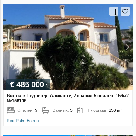
€ 485 000
Вилла в Педрегер, Аликанте, Испания 5 спален, 156м2
№156105
Спален:
5
Ванных:
3
Площадь:
156 м²
Red Palm Estate