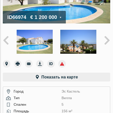
ID66974
€ 1 200 000
Показать на карте
Город
Эс Кастель
Тип
Вилла
Спален
5
Площадь
156 м²