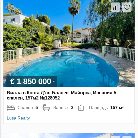
€ 1 850 000
Вилла в Коста Д'эн Бланес, Майорка, Испания 5
спален, 157м2 №128052
Спален:
5
Ванных:
3
Площадь:
157 м²
Lusa Realty