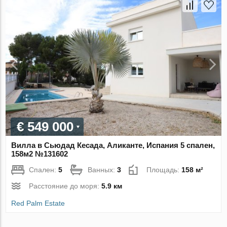
€ 549 000
Вилла в Сьюдад Кесада, Аликанте, Испания 5 спален,
158м2 №131602
Спален:
5
Ванных:
3
Площадь:
158 м²
Расстояние до моря:
5.9 км
Red Palm Estate