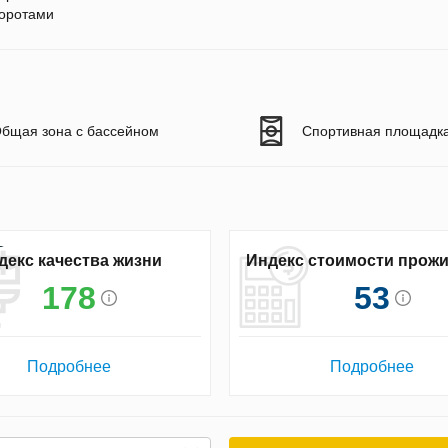
оротами
бщая зона с бассейном
Спортивная площадк
декс качества жизни
Индекс стоимости прож
178
53
Подробнее
Подробнее