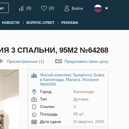
кт
(
0
)
(
0
)
Войти
НОВОСТИ
ВОПРОС-ОТВЕТ
РЕКЛАМА
Я 3 СПАЛЬНИ, 95М2 №64268
Просмотренные (1)
Предложить свою цену
Жилой комплекс Symphony Suites
в Канселада, Малага, Испания
№64264
Город
Канселада
Тип
Дуплекс
Спален
3
Площадь
95 м²
Дата сдачи
III квартал, 2025