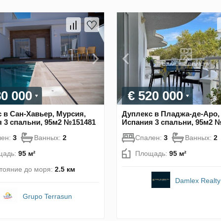
80 000
€ 520 000
 в Сан-Хавьер, Мурсия,
Дуплекс в Пладжа-де-Аро, 
 3 спальни, 95м2 №151481
Испания 3 спальни, 95м2 
лен:
3
Ванных:
2
Спален:
3
Ванных:
2
щадь:
95 м²
Площадь:
95 м²
тояние до моря:
2.5 км
Damlex Realty
Grupo Terrasun