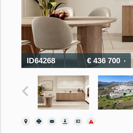
ID64268
€ 436 700