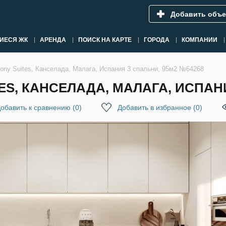
Добавить объе
ИЕСЯ ЖК
АРЕНДА
ПОИСК НА КАРТЕ
ГОРОДА
КОМПАНИИ
ony Suites, Канселада, Малага, Испания 3 спальни, 95м2 №64268
ES, КАНСЕЛАДА, МАЛАГА, ИСПАНИ
обавить к сравнению
(
0
)
Добавить в избранное
(
0
)