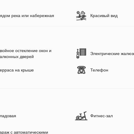
ядом река или набережная
Красивый вид
войное остекление окон и
Электрические жалюз
алконных дверей
ерраса на крыше
Телефон
ладовая
Фитнес-зал
араж с автоматическими