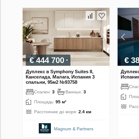
€ 444 700
€ 3
Дуплекс в Symphony Suites II,
Дуплекс
Канселада, Малага, Испания 3
Испания
спальни, 95м2 №93758
Спа
Спален:
3
Ванных:
3
Пло
Площадь:
95 м²
Расс
Расстояние до моря:
2.4 км
Magnum & Partners