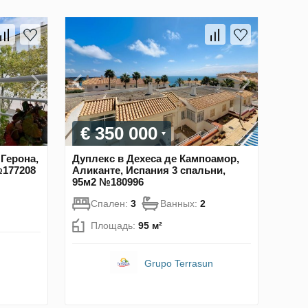
€ 350 000
Герона,
Дуплекс в Дехеса де Кампоамор,
№177208
Аликанте, Испания 3 спальни,
95м2 №180996
Спален:
3
Ванных:
2
Площадь:
95 м²
Grupo Terrasun