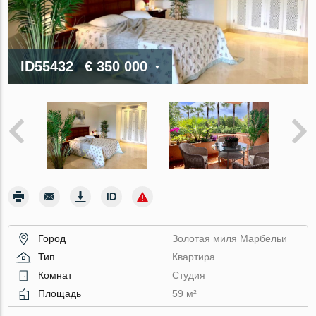
ID55432
€ 350 000
Город
Золотая миля Марбельи
Тип
Квартира
Комнат
Студия
Площадь
59 м²