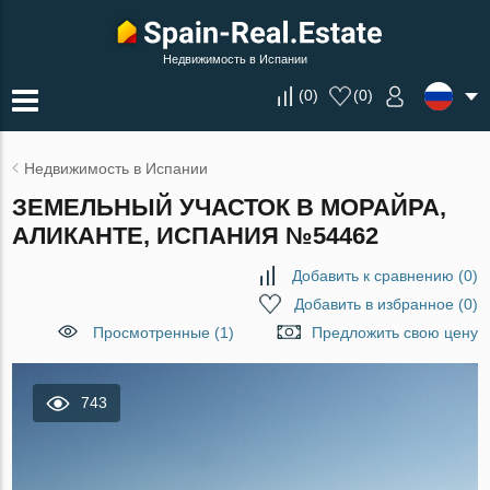
Недвижимость в Испании
(
0
)
(
0
)
Недвижимость в Испании
ЗЕМЕЛЬНЫЙ УЧАСТОК В МОРАЙРА,
АЛИКАНТЕ, ИСПАНИЯ №54462
Добавить к сравнению
(
0
)
Добавить в избранное
(
0
)
Просмотренные (1)
Предложить свою цену
743