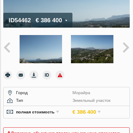
ID54462
€ 386 400
Город
Морайра
Тип
Земельный участок
€ 386 400
полная стоимость
Возможно, объект уже продан или его цена изменилась