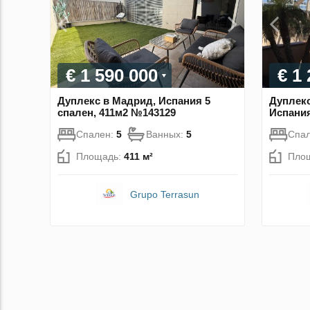
€ 1 590 000
€ 1
Дуплекс в Мадрид, Испания 5
Дуплекс
спален, 411м2 №143129
Испания
Спален:
5
Ванных:
5
Спа
Площадь:
411 м²
Пло
Grupo Terrasun