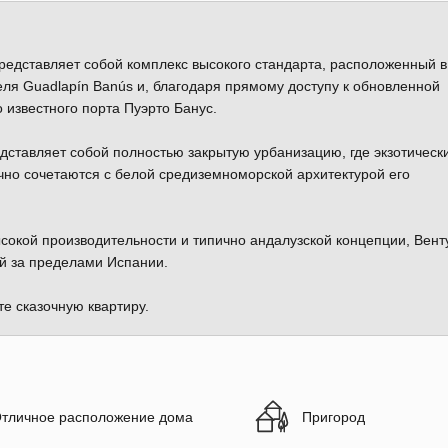
редставляет собой комплекс высокого стандарта, расположенный в
еля Guadlapín Banús и, благодаря прямому доступу к обновленной
 известного порта Пуэрто Банус.
дставляет собой полностью закрытую урбанизацию, где экзотическ
чно сочетаются с белой средиземноморской архитектурой его
окой производительности и типично андалузской концепции, Вент
й за пределами Испании.
е сказочную квартиру.
тличное расположение дома
Пригород