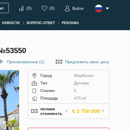
кт
(
0
)
(
0
)
Войти
НОВОСТИ
ВОПРОС-ОТВЕТ
РЕКЛАМА
№53550
Просмотренные (1)
Предложить свою цену
Город
Марбелья
Тип
Дуплекс
Спален
5
Площадь
475 м²
полная
€ 2 750 000
стоимость