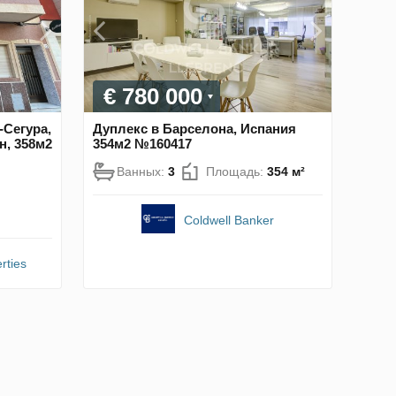
€ 780 000
-Сегура,
Дуплекс в Барселона, Испания
н, 358м2
354м2 №160417
Ванных:
3
Площадь:
354 м²
Coldwell Banker
rties