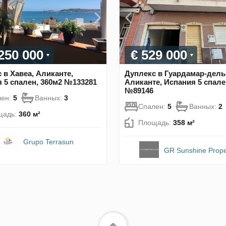
 250 000
€ 529 000
 в Хавеа, Аликанте,
Дуплекс в Гуардамар-дель
 5 спален, 360м2 №133281
Аликанте, Испания 5 спале
№89146
лен:
5
Ванных:
3
Спален:
5
Ванных:
2
щадь:
360 м²
Площадь:
358 м²
Grupo Terrasun
GR Sunshine Prope