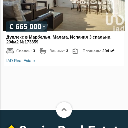
€ 665 000
Дуплекс в Марбелья, Малага, Испания 3 спальни,
204м2 №173359
Спален:
3
Ванных:
3
Площадь:
204 м²
IAD Real Estate