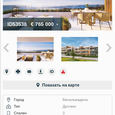
ID53538
€ 765 000
Показать на карте
Город
Бенальмадена
Тип
Дуплекс
Спален
3