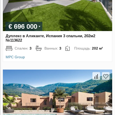
€ 696 000
Дуплекс в Аликанте, Испания 3 спальни, 202м2
№113622
Спален:
3
Ванных:
3
Площадь:
202 м²
MPC Group