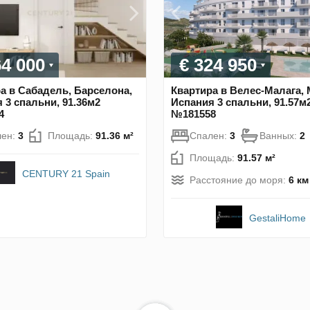
64 000
€ 324 950
а в Сабадель, Барселона,
Квартира в Велес-Малага, 
 3 спальни, 91.36м2
Испания 3 спальни, 91.57м
4
№181558
лен:
3
Площадь:
91.36 м²
Спален:
3
Ванных:
2
Площадь:
91.57 м²
CENTURY 21 Spain
Расстояние до моря:
6 км
GestaliHome