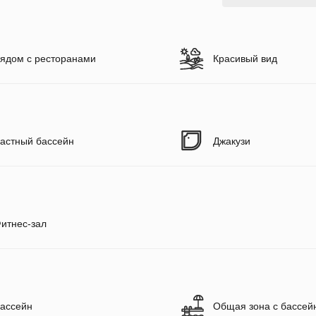
ядом с ресторанами
Красивый вид
астный бассейн
Джакузи
итнес-зал
ассейн
Общая зона с бассей