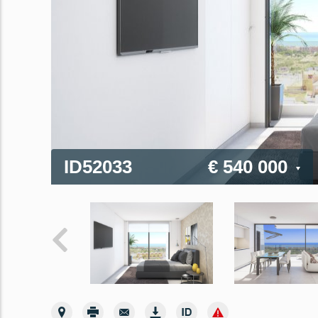
ID52033
€ 540 000