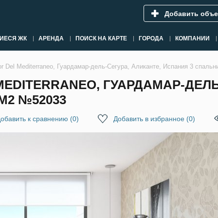
Добавить объе
ИЕСЯ ЖК
АРЕНДА
ПОИСК НА КАРТЕ
ГОРОДА
КОМПАНИИ
or Del Mediterraneo, Гуардамар-дель-Сегура, Аликанте, Испания 3 спаль
MEDITERRANEO, ГУАРДАМАР-ДЕЛЬ
М2 №52033
обавить к сравнению
(
0
)
Добавить в избранное
(
0
)