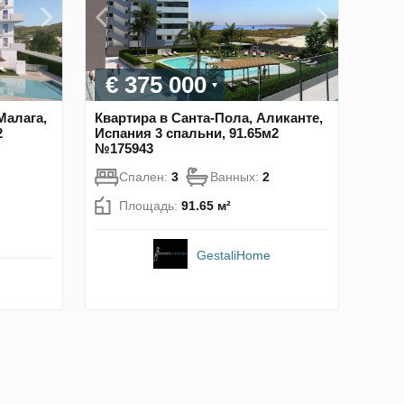
€ 375 000
Малага,
Квартира в Санта-Пола, Аликанте,
2
Испания 3 спальни, 91.65м2
№175943
Спален:
3
Ванных:
2
Площадь:
91.65 м²
GestaliHome