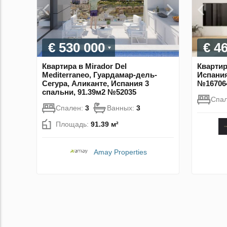
€ 530 000
€ 4
Квартира в Mirador Del
Квартир
Mediterraneo, Гуардамар-дель-
Испания
Сегура, Аликанте, Испания 3
№16706
спальни, 91.39м2 №52035
Спа
Спален:
3
Ванных:
3
Площадь:
91.39 м²
Amay Properties