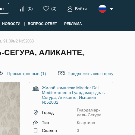
кт
(
0
)
(
0
)
Войти
НОВОСТИ
ВОПРОС-ОТВЕТ
РЕКЛАМА
ни, 91.39м2 №52033
-СЕГУРА, АЛИКАНТЕ,
Просмотренные (1)
Предложить свою цену
Жилой комплекс Mirador Del
Mediterraneo в Гуардамар-дель-
Сегура, Аликанте, Испания
№52032
Гуардамар-
Город
дель-Сегура
Тип
Квартира
Спален
3