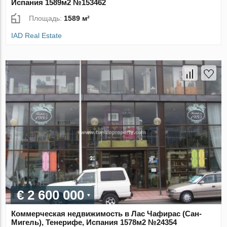
Испания 1589м2 №153462
Площадь:
1589 м²
IAD Real Estate
€ 2 600 000
Коммерческая недвижимость в Лас Чафирас (Сан-
Мигель), Тенерифе, Испания 1578м2 №24354