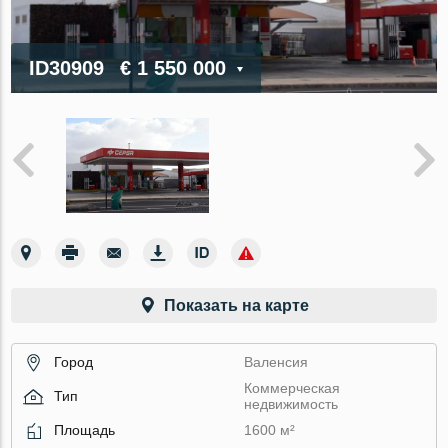
ID30909
€ 1 550 000
Показать на карте
Город
Валенсия
Коммерческая
Тип
недвижимость
Площадь
1600 м²