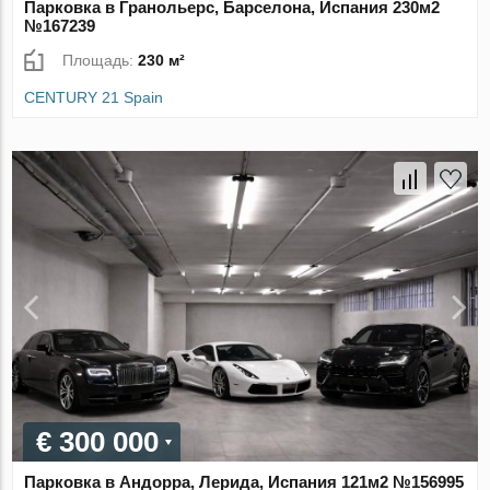
Парковка в Гранольерс, Барселона, Испания 230м2
№167239
Площадь:
230 м²
CENTURY 21 Spain
€ 300 000
Парковка в Андорра, Лерида, Испания 121м2 №156995