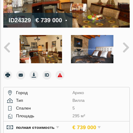
ID24329
€ 739 000
Город
Арико
Тип
Вилла
Спален
5
Площадь
295 м²
€ 739 000
полная стоимость