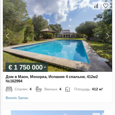
€ 1 750 000
Дом в Маон, Менорка, Испания 4 спальни, 412м2
№162994
Спален:
4
Ванных:
4
Площадь:
412 м²
Bonnin Sanso