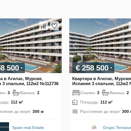
58 500
€ 258 500
а в Агилас, Мурсия,
Квартира в Агилас, Мурсия
 3 спальни, 112м2 №112736
Испания 3 спальни, 112м2
лен:
3
Ванных:
2
Спален:
3
Ванных:
2
щадь:
112 м²
Площадь:
112 м²
тояние до моря:
300 м
Расстояние до моря:
300 
Spain-real.Estate
Grupo Terrasu