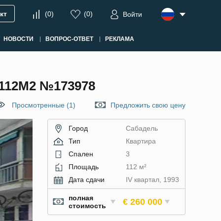
кт
(
0
)
(
0
)
Войти
НОВОСТИ
ВОПРОС-ОТВЕТ
РЕКЛАМА
112М2 №173978
Просмотренные (1)
Предложить свою цену
Город
Сабадель
Тип
Квартира
Спален
3
Площадь
112 м²
Дата сдачи
IV квартал, 1993
полная
€ 260 000
стоимость