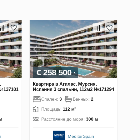
€ 258 500
,
Квартира в Агилас, Мурсия,
 №137101
Испания 3 спальни, 112м2 №171294
Спален:
3
Ванных:
2
Площадь:
112 м²
м
Расстояние до моря:
300 м
n
MediterSpain