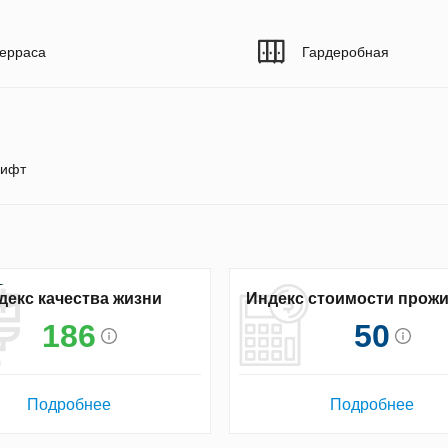
ерраса
Гардеробная
ифт
декс качества жизни
Индекс стоимости прож
186
50
Подробнее
Подробнее