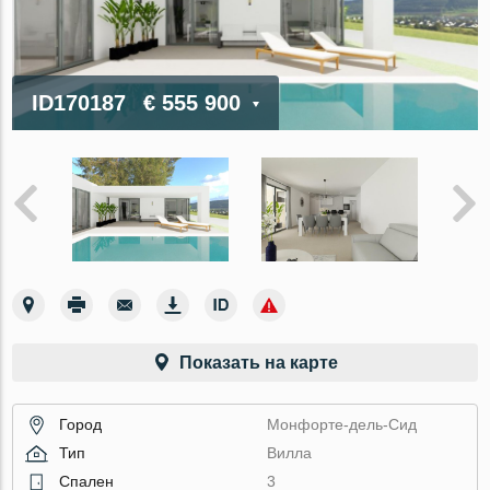
ID170187
€ 555 900
Показать на карте
Город
Монфорте-дель-Сид
Тип
Вилла
Спален
3