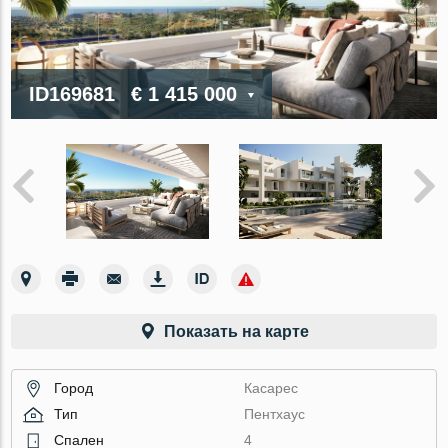
ID169681
€ 1 415 000
Показать на карте
Город
Касарес
Тип
Пентхаус
Спален
4