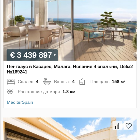
€ 3 439 897
Пентхаус в Касарес, Малага, Испания 4 спальни, 158м2
№169241
Спален:
4
Ванных:
4
Площадь:
158 м²
Расстояние до моря:
1.8 км
MediterSpain