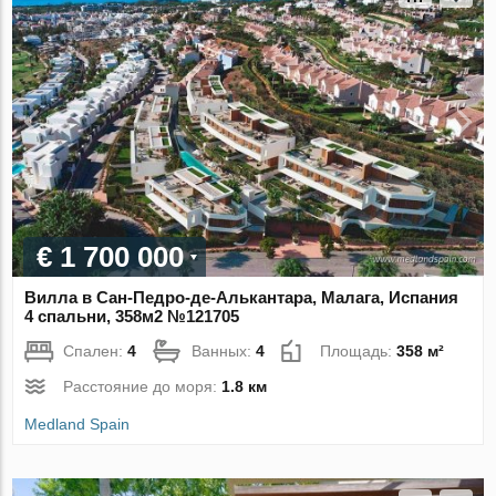
€ 1 700 000
Вилла в Сан-Педро-де-Алькантара, Малага, Испания
4 спальни, 358м2 №121705
Спален:
4
Ванных:
4
Площадь:
358 м²
Расстояние до моря:
1.8 км
Medland Spain