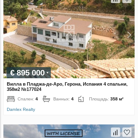
€ 895 000
Вилла в Пладжа-де-Аро, Герона, Испания 4 спальни,
358м2 №177024
Спален:
4
Ванных:
4
Площадь:
358 м²
Damlex Realty