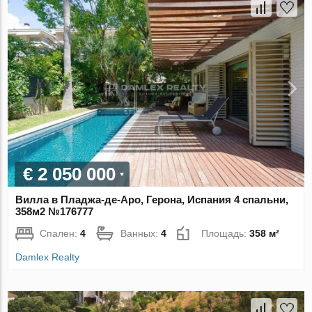
€ 2 050 000
Вилла в Пладжа-де-Аро, Герона, Испания 4 спальни,
358м2 №176777
Спален:
4
Ванных:
4
Площадь:
358 м²
Damlex Realty