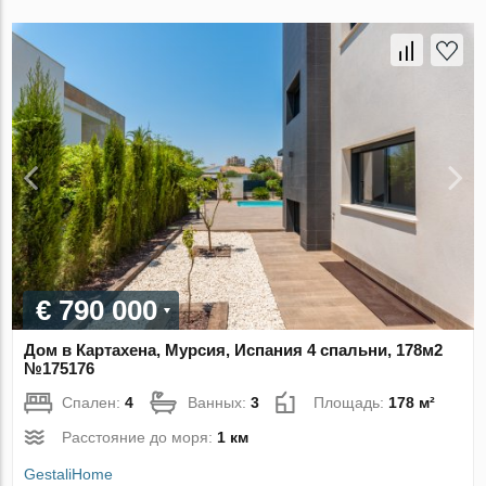
€ 790 000
Дом в Картахена, Мурсия, Испания 4 спальни, 178м2
№175176
Спален:
4
Ванных:
3
Площадь:
178 м²
Расстояние до моря:
1 км
GestaliHome