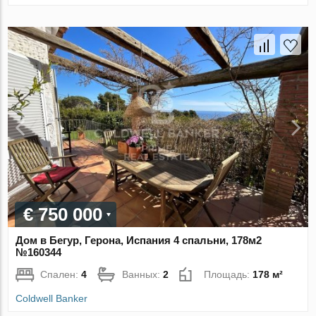
€ 750 000
Дом в Бегур, Герона, Испания 4 спальни, 178м2
№160344
Спален:
4
Ванных:
2
Площадь:
178 м²
Coldwell Banker