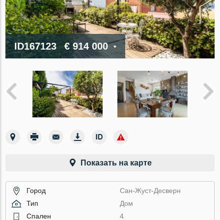
ID167123
€ 914 000
Показать на карте
Город
Сан-Жуст-Десверн
Тип
Дом
Спален
4