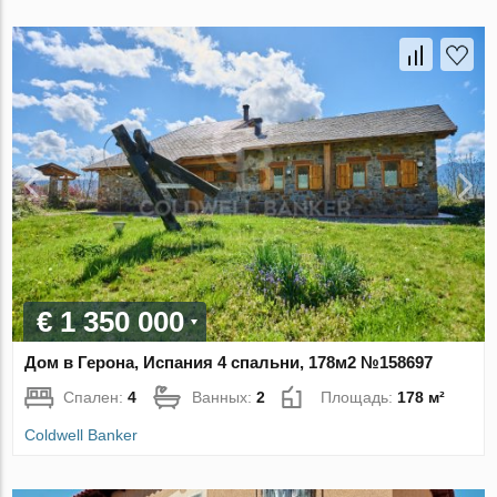
€ 1 350 000
Дом в Герона, Испания 4 спальни, 178м2 №158697
Спален:
4
Ванных:
2
Площадь:
178 м²
Coldwell Banker