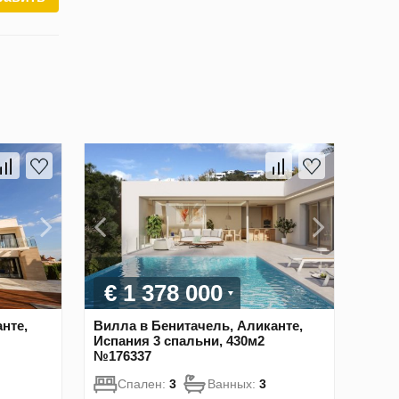
€ 1 378 000
нте,
Вилла в Бенитачель, Аликанте,
Испания 3 спальни, 430м2
№176337
Спален:
3
Ванных:
3