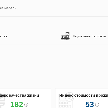
ез мебели
араж
Подземная парковка
декс качества жизни
Индекс стоимости прож
182
53