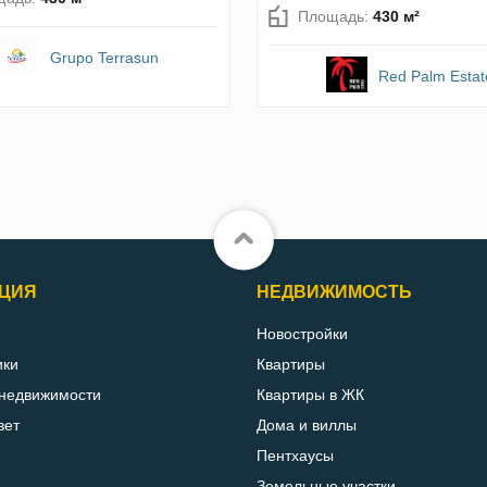
Площадь:
430 м²
Grupo Terrasun
Red Palm Estat
ЦИЯ
НЕДВИЖИМОСТЬ
Новостройки
ики
Квартиры
 недвижимости
Квартиры в ЖК
вет
Дома и виллы
Пентхаусы
Земельные участки