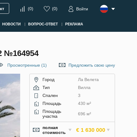
кт
(
0
)
(
0
)
Войти
НОВОСТИ
ВОПРОС-ОТВЕТ
РЕКЛАМА
2 №164954
Просмотренные (1)
Предложить свою цену
Город
Ла Велета
Тип
Вилла
Спален
3
Площадь
430 м²
Площадь
696 м²
участка
полная
€ 1 630 000
стоимость