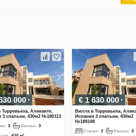
 630 000
€ 1 630 000
 Торревьеха, Аликанте,
Вилла в Торревьеха, Алика
 3 спальни, 430м2 №180113
Испания 3 спальни, 430м2
№189108
лен:
3
Ванных:
3
Спален:
3
Ванных:
3
щадь:
430 м²