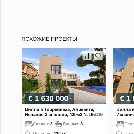
ПОХОЖИЕ ПРОЕКТЫ
€ 1 630 000
€ 1
Вилла в Торревьеха, Аликанте,
Вилла в
Испания 3 спальни, 430м2 №166116
Испания
Спален:
3
Ванных:
3
Спа
Площадь:
430 м²
Пло