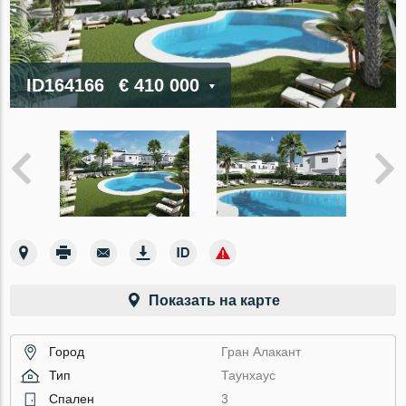
ID164166
€ 410 000
Показать на карте
Город
Гран Алакант
Тип
Таунхаус
Спален
3