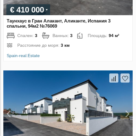
€ 410 000
Таунхаус в Гран Алакант, Аликанте, Испания 3
спальни, 94м2 №76069
Спален:
3
Ванных:
3
Площадь:
94 м²
Расстояние до моря:
3 км
Spain-real.Estate