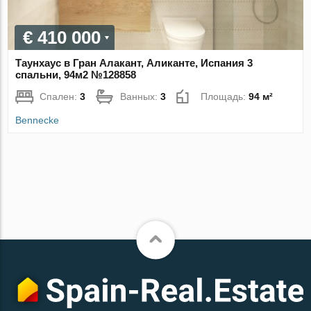
€ 410 000
Таунхаус в Гран Алакант, Аликанте, Испания 3
спальни, 94м2 №128858
Спален:
3
Ванных:
3
Площадь:
94 м²
Bennecke