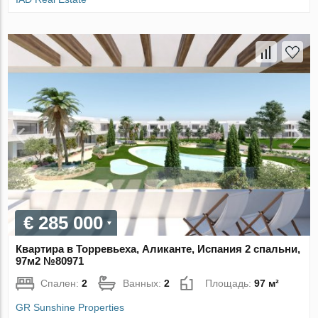
€ 285 000
Квартира в Торревьеха, Аликанте, Испания 2 спальни,
97м2 №80971
Спален:
2
Ванных:
2
Площадь:
97 м²
GR Sunshine Properties