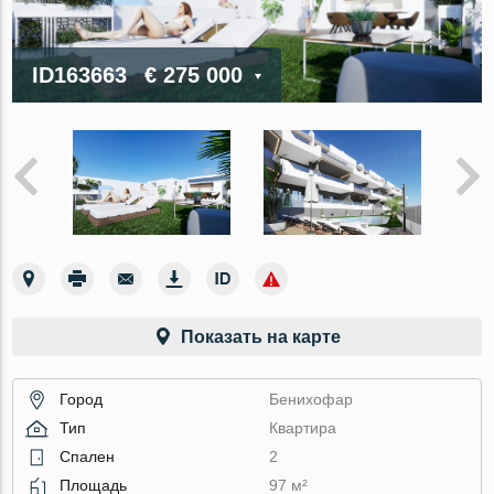
ID163663
€ 275 000
Показать на карте
Город
Бенихофар
Тип
Квартира
Спален
2
Площадь
97 м²