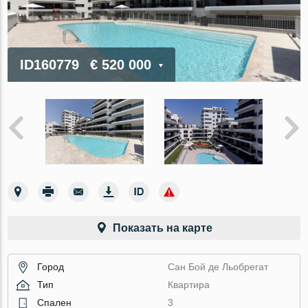
ID160779
€ 520 000
Показать на карте
Город
Сан Бой де Льобрегат
Тип
Квартира
Спален
3