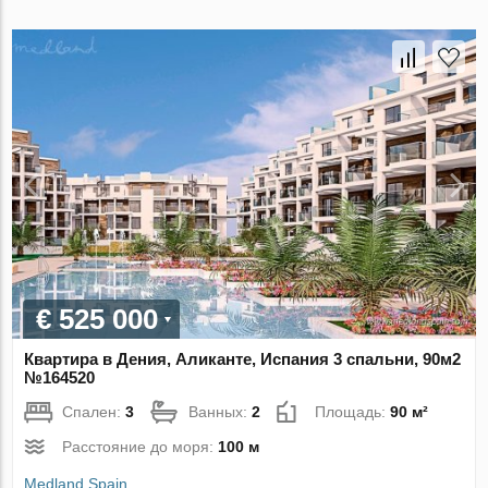
€ 525 000
Квартира в Дения, Аликанте, Испания 3 спальни, 90м2
№164520
Спален:
3
Ванных:
2
Площадь:
90 м²
Расстояние до моря:
100 м
Medland Spain