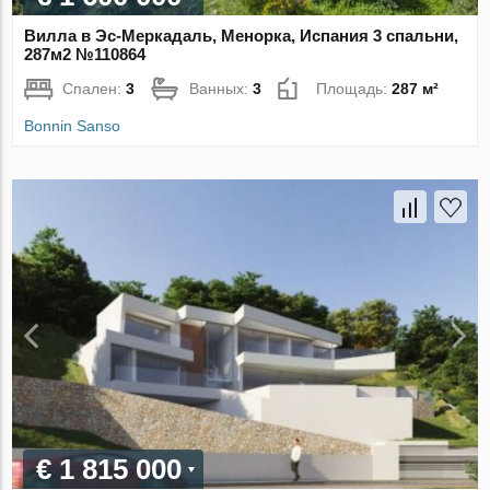
Вилла в Эс-Меркадаль, Менорка, Испания 3 спальни,
287м2 №110864
Спален:
3
Ванных:
3
Площадь:
287 м²
Bonnin Sanso
€ 1 815 000