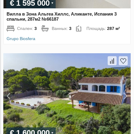
€ 1 595 000
Вилла в Зона Альтеа Хиллс, Аликанте, Испания 3
спальни, 287м2 №66187
Спален:
3
Ванных:
3
Площадь:
287 м²
Grupo Biosfera
€ 1 600 000