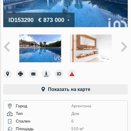
ID153290
€ 873 000
Показать на карте
Город
Аргентона
Тип
Дом
Спален
6
Площадь
510 м²