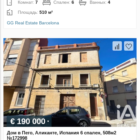
Комнат:
7
Спален:
6
Ванных:
4
Площадь:
510 м²
GG Real Estate Barcelona
€ 190 000
Дом в Пего, Аликанте, Испания 6 спален, 508м2
№172998