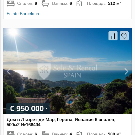
Спален:
6
Ванных:
6
Площадь:
512 м²
Estate Barcelona
€ 950 000
Дом в Льорет-де-Мар, Герона, Испания 6 спален,
500м2 №166404
Спален:
6
Ванных:
4
Площадь:
500 м²