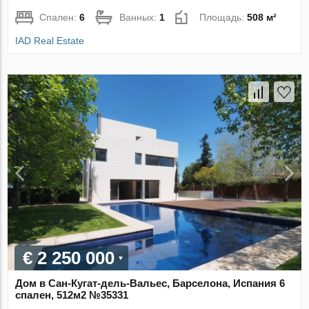
Спален:
6
Ванных:
1
Площадь:
508 м²
IAD Real Estate
€ 2 250 000
Дом в Сан-Кугат-дель-Вальес, Барселона, Испания 6
спален, 512м2 №35331