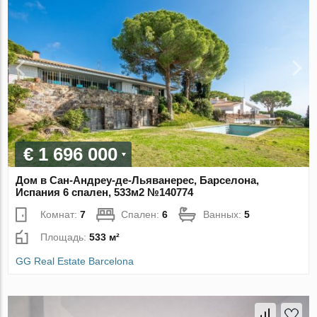
€ 1 696 000
Дом в Сан-Андреу-де-Льяванерес, Барселона,
Испания 6 спален, 533м2 №140774
Комнат:
7
Спален:
6
Ванных:
5
Площадь:
533 м²
GG Real Estate Barcelona