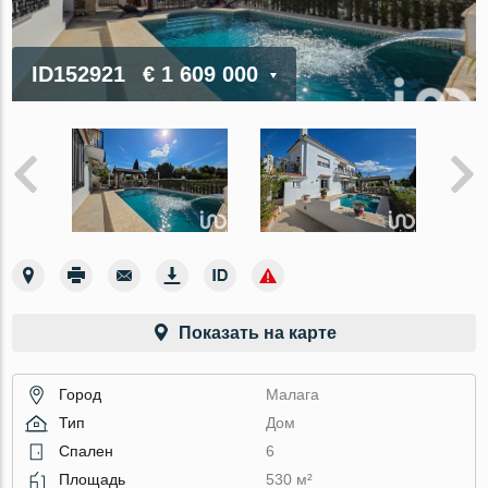
ID152921
€ 1 609 000
Показать на карте
Город
Малага
Тип
Дом
Спален
6
Площадь
530 м²