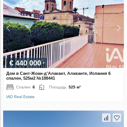
€ 440 000
Дом в Сант-Жоан-д'Алакант, Аликанте, Испания 6
спален, 525м2 №188441
Спален:
6
Площадь:
525 м²
IAD Real Estate