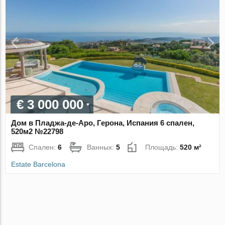
€ 3 000 000
Дом в Пладжа-де-Аро, Герона, Испания 6 спален,
520м2 №22798
Спален:
6
Ванных:
5
Площадь:
520 м²
Estate Barcelona