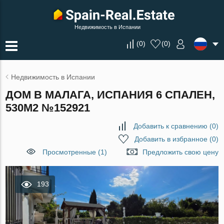
Недвижимость в Испании
(
0
)
(
0
)
Недвижимость в Испании
ДОМ В МАЛАГА, ИСПАНИЯ 6 СПАЛЕН,
530М2 №152921
Добавить к сравнению
(
0
)
Добавить в избранное
(
0
)
Просмотренные (1)
Предложить свою цену
193