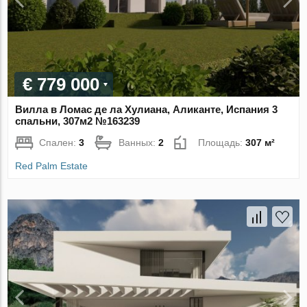
€ 779 000
Вилла в Ломас де ла Хулиана, Аликанте, Испания 3
спальни, 307м2 №163239
Спален:
3
Ванных:
2
Площадь:
307 м²
Red Palm Estate