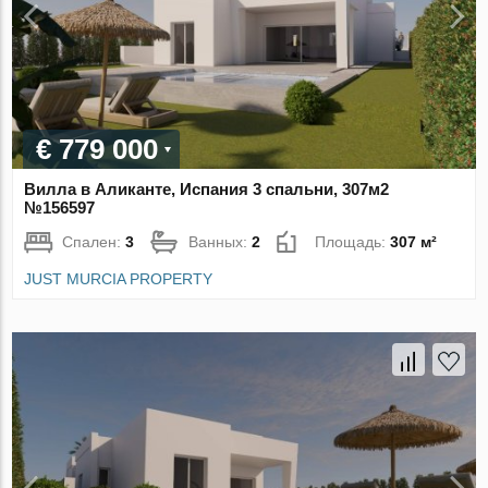
€ 779 000
Вилла в Аликанте, Испания 3 спальни, 307м2
№156597
Спален:
3
Ванных:
2
Площадь:
307 м²
JUST MURCIA PROPERTY