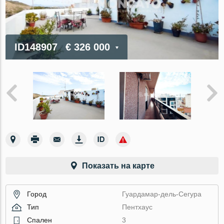
ID148907
€ 326 000
Показать на карте
Город
Гуардамар-дель-Сегура
Тип
Пентхаус
Спален
3