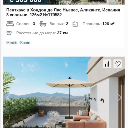
Пентхаус в Хондон де Лас Ньевес, Аликанте, Испания
3 спальни, 126м2 №170582
Спален:
3
Ванных:
2
Площадь:
126 м²
Расстояние до моря:
37 км
MediterSpain