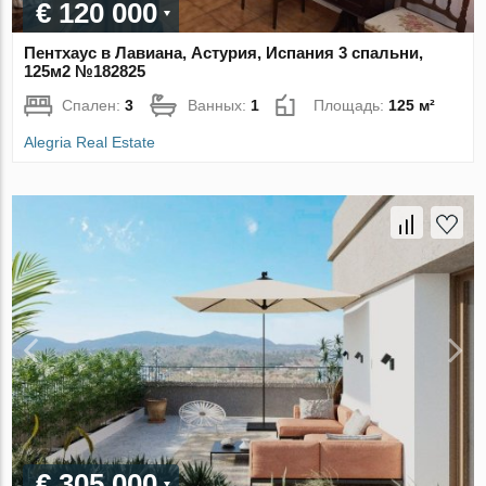
€ 120 000
Пентхаус в Лавиана, Астурия, Испания 3 спальни,
125м2 №182825
Спален:
3
Ванных:
1
Площадь:
125 м²
Alegria Real Estate
€ 305 000