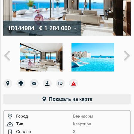
ID144984
€ 1 284 000
Показать на карте
Город
Бенидорм
Тип
Квартира
Спален
3