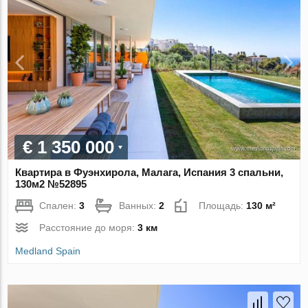
€ 1 350 000
Квартира в Фуэнхирола, Малага, Испания 3 спальни,
130м2 №52895
Спален:
3
Ванных:
2
Площадь:
130 м²
Расстояние до моря:
3 км
Medland Spain