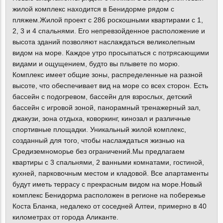
жилой комплекс находится в Бенидорме рядом с
пляжем.Жилой проект с 286 роскошными квартирами с 1,
2, 3 и 4 спальнями. Его непревзойденное расположение и
высота зданий позволяют наслаждаться великолепным
видом на море. Каждое утро просыпаться с потрясающими
видами и ощущением, будто вы плывете по морю.
Комплекс имеет общие зоны, распределенные на разной
высоте, что обеспечивает вид на море со всех сторон. Есть
бассейн с подогревом, бассейн для взрослых, детский
бассейн с игровой зоной, панорамный тренажерный зал,
джакузи, зона отдыха, коворкинг, кинозал и различные
спортивные площадки. Уникальный жилой комплекс,
созданный для того, чтобы наслаждаться жизнью на
Средиземноморье без ограничений.Мы предлагаем
квартиры с 3 спальнями, 2 ванными комнатами, гостиной,
кухней, парковочным местом и кладовой. Все апартаменты
будут иметь террасу с прекрасным видом на море.Новый
комплекс Бенидорма расположен в регионе на побережье
Коста Бланка, недалеко от соседней Алтеи, примерно в 40
километрах от города Аликанте.