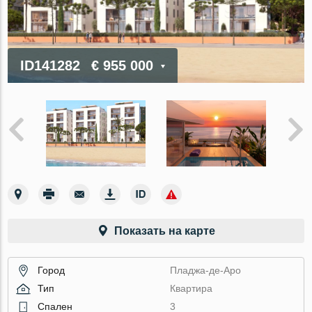
ID141282
€ 955 000
Показать на карте
Город
Пладжа-де-Аро
Тип
Квартира
Спален
3