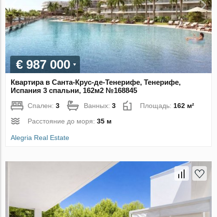
€ 987 000
Квартира в Санта-Крус-де-Тенерифе, Тенерифе,
Испания 3 спальни, 162м2 №168845
Спален:
3
Ванных:
3
Площадь:
162 м²
Расстояние до моря:
35 м
Alegria Real Estate