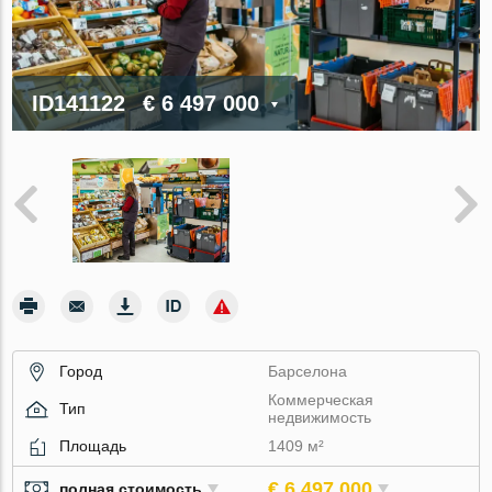
ID141122
€ 6 497 000
Город
Барселона
Коммерческая
Тип
недвижимость
Площадь
1409 м²
€ 6 497 000
полная стоимость