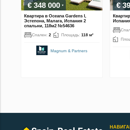
€ 348 000
€ 3
Квартира в Oceana Gardens I,
Квартир
Эстепона, Малага, Испания 2
Испания
спальни, 118м2 №54636
Спа
Спален:
2
Площадь:
118 м²
Пло
Magnum & Partners
НАВИГА