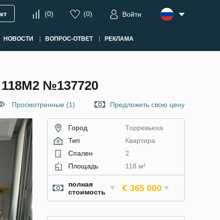
кт
(
0
)
(
0
)
Войти
НОВОСТИ
ВОПРОС-ОТВЕТ
РЕКЛАМА
118М2 №137720
Просмотренные (1)
Предложить свою цену
Город
Торревьеха
Тип
Квартира
Спален
2
Площадь
118 м²
полная
€ 365 000
стоимость