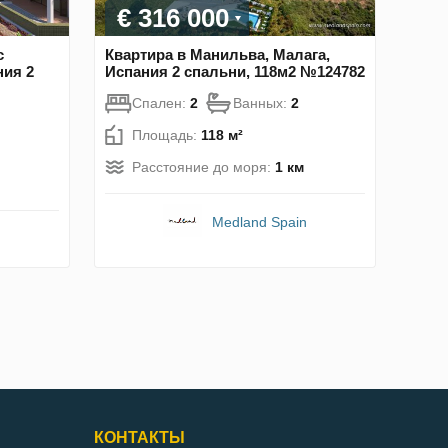
€ 316 000
с
Квартира в Манильва, Малага,
ния 2
Испания 2 спальни, 118м2 №124782
Спален:
2
Ванных:
2
Площадь:
118 м²
Расстояние до моря:
1 км
Medland Spain
КОНТАКТЫ