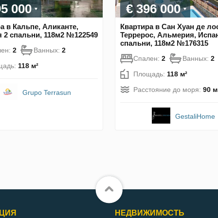
95 000
€ 396 000
а в Кальпе, Аликанте,
Квартира в Сан Хуан де ло
 2 спальни, 118м2 №122549
Террерос, Альмерия, Испа
спальни, 118м2 №176315
лен:
2
Ванных:
2
Спален:
2
Ванных:
2
щадь:
118 м²
Площадь:
118 м²
Расстояние до моря:
90 м
Grupo Terrasun
GestaliHome
ЦИЯ
НЕДВИЖИМОСТЬ