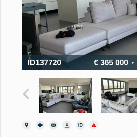
ID137720
€ 365 000