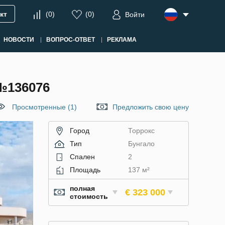
кт
(
0
)
(
0
)
Войти
НОВОСТИ
ВОПРОС-ОТВЕТ
РЕКЛАМА
№136076
Просмотренные (1)
Предложить свою цену
Город
Торрокс
Тип
Бунгало
Спален
2
Площадь
137 м²
полная
€ 323 000
стоимость