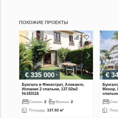
ПОХОЖИЕ ПРОЕКТЫ
€ 335 000
€ 3
Бунгало в Финестрат, Аликанте,
Бунгало
Испания 2 спальни, 137.02м2
Менор, 
№183116
спальни
Спален:
2
Ванных:
2
Спа
Площадь:
137.02 м²
Пло