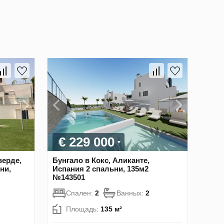
€ 229 000
верде,
Бунгало в Кокс, Аликанте,
ни,
Испания 2 спальни, 135м2
№143501
Спален:
2
Ванных:
2
Площадь:
135 м²