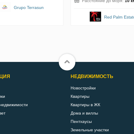
Расстояние до моря:
10 к
Grupo Terrasun
Red Palm Estat
ЦИЯ
НЕДВИЖИМОСТЬ
Новостройки
ики
Квартиры
 недвижимости
Квартиры в ЖК
вет
Дома и виллы
Пентхаусы
Земельные участки