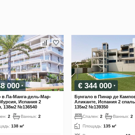
48 000
€ 344 000
 в Ла-Манга-дель-Мар-
Бунгало в Пинар де Кампо
Мурсия, Испания 2
Аликанте, Испания 2 спаль
, 138м2 №136540
135м2 №139350
лен:
2
Ванных:
2
Спален:
2
Ванных:
2
щадь:
138 м²
Площадь:
135 м²