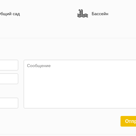
бщий сад
Бассейн
Отп