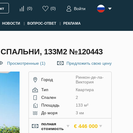
кт
(
0
)
(
0
)
Войти
НОВОСТИ
ВОПРОС-ОТВЕТ
РЕКЛАМА
СПАЛЬНИ, 133М2 №120443
Просмотренные (1)
Предложить свою цену
Ринкон-де-ла-
Город
Виктория
Тип
Квартира
Спален
2
Площадь
133 м²
До моря
3 км
полная
€ 446 000
стоимость