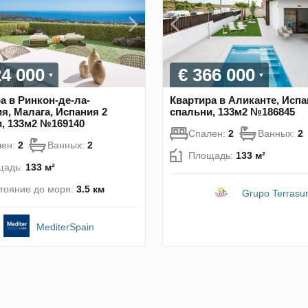
24 000
€ 366 000
а в Ринкон-де-ла-
Квартира в Аликанте, Испа
я, Малага, Испания 2
спальни, 133м2 №186845
, 133м2 №169140
Спален:
2
Ванных:
2
лен:
2
Ванных:
2
Площадь:
133 м²
щадь:
133 м²
тояние до моря:
3.5 км
Grupo Terrasu
MediterSpain