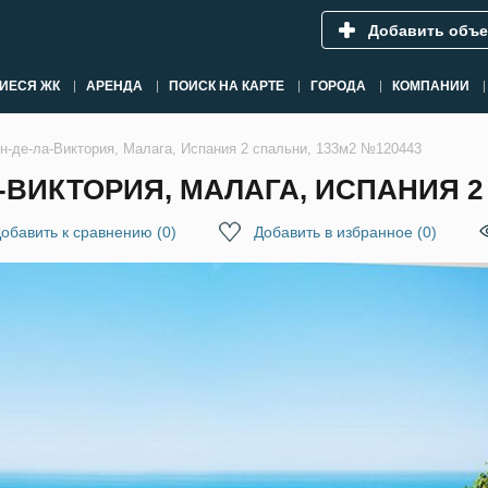
Добавить объе
ИЕСЯ ЖК
АРЕНДА
ПОИСК НА КАРТЕ
ГОРОДА
КОМПАНИИ
н-де-ла-Виктория, Малага, Испания 2 спальни, 133м2 №120443
-ВИКТОРИЯ, МАЛАГА, ИСПАНИЯ 2 
обавить к сравнению
(
0
)
Добавить в избранное
(
0
)