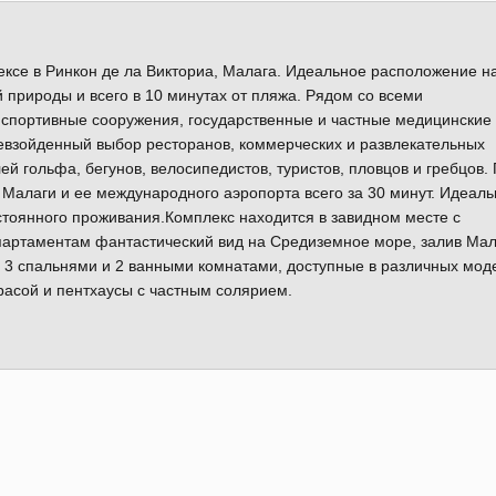
се в Ринкон де ла Викториа, Малага. Идеальное расположение н
 природы и всего в 10 минутах от пляжа. Рядом со всеми
 спортивные сооружения, государственные и частные медицинские
ревзойденный выбор ресторанов, коммерческих и развлекательных
й гольфа, бегунов, велосипедистов, туристов, пловцов и гребцов.
 Малаги и ее международного аэропорта всего за 30 минут. Идеал
остоянного проживания.Комплекс находится в завидном месте с
ртаментам фантастический вид на Средиземное море, залив Мал
3 спальнями и 2 ванными комнатами, доступные в различных мод
расой и пентхаусы с частным солярием.