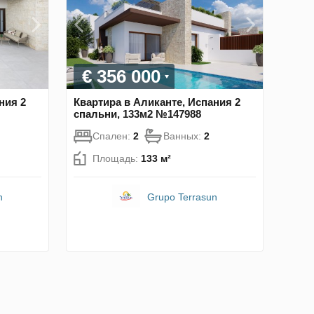
€ 356 000
ния 2
Квартира в Аликанте, Испания 2
спальни, 133м2 №147988
Спален:
2
Ванных:
2
Площадь:
133 м²
n
Grupo Terrasun