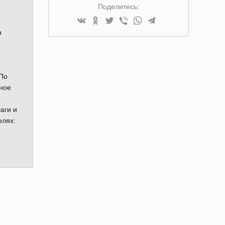
Поделитесь:
а
 По
ьное
аги и
елях: