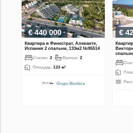
€ 440 000
€ 4
Квартира в Финестрат, Аликанте,
Квартир
Испания 2 спальни, 133м2 №95514
Виктори
спальни
Спален:
2
Ванных:
2
Спа
Площадь:
133 м²
Пло
Расс
Grupo Biosfera